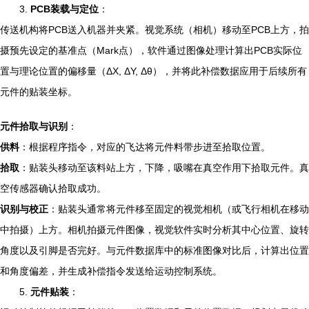
3.
PCB装载与定位
：
传送机构将PCB送入机器并夹紧。视觉系统（相机）移动至PCB上方，拍
摄预先设定的基准点（Mark点），软件通过图像处理计算出PCB实际位
置与理论位置的偏移量（ΔX, ΔY, Δθ），并将此补偿数据应用于后续所有
元件的贴装坐标。
元件拾取与识别
：
供料
：根据程序指令，对应的飞达将元件料带步进至拾取位置。
拾取
：贴装头移动至该料站上方，下降，吸嘴在真空作用下拾取元件。真
空传感器确认拾取成功。
识别与校正
：贴装头通常将元件移至固定的视觉相机（或飞行相机在移动
中拍摄）上方。相机拍摄元件图像，视觉软件实时分析其中心位置、旋转
角度以及引脚是否完好。与元件数据库中的标准图像对比后，计算出位置
和角度偏差，并生成补偿指令发送给运动控制系统。
5.
元件贴装
：