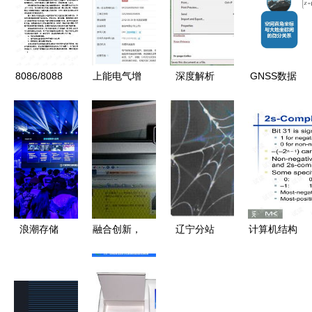
8086/8088
上能电气增
深度解析
GNSS数据
微型计算机
资至5.6
Belarc
处理精要
系统 体系
亿，数据处
Advisor 一
LGO软件中
结构、软硬
理技术成发
站式软硬件
的坐标转换
件设计与数
展关键动力
检测与数据
技术与应用
据处理技术
处理技术指
南
浪潮存储
融合创新，
辽宁分站
计算机结构
探索新数据
共铸辉煌
cbinews 电
与组成软硬
时代，以数
微软硬件
脑商情在线
件接口第五
据处理技术
2008年新
庆微软硬件
版英文版