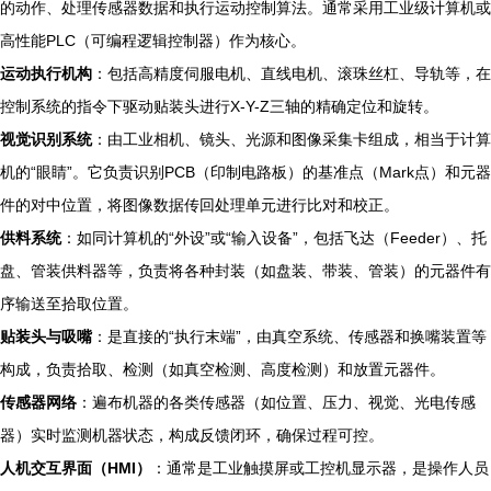
的动作、处理传感器数据和执行运动控制算法。通常采用工业级计算机或
高性能PLC（可编程逻辑控制器）作为核心。
运动执行机构
：包括高精度伺服电机、直线电机、滚珠丝杠、导轨等，在
控制系统的指令下驱动贴装头进行X-Y-Z三轴的精确定位和旋转。
视觉识别系统
：由工业相机、镜头、光源和图像采集卡组成，相当于计算
机的“眼睛”。它负责识别PCB（印制电路板）的基准点（Mark点）和元器
件的对中位置，将图像数据传回处理单元进行比对和校正。
供料系统
：如同计算机的“外设”或“输入设备”，包括飞达（Feeder）、托
盘、管装供料器等，负责将各种封装（如盘装、带装、管装）的元器件有
序输送至拾取位置。
贴装头与吸嘴
：是直接的“执行末端”，由真空系统、传感器和换嘴装置等
构成，负责拾取、检测（如真空检测、高度检测）和放置元器件。
传感器网络
：遍布机器的各类传感器（如位置、压力、视觉、光电传感
器）实时监测机器状态，构成反馈闭环，确保过程可控。
人机交互界面（HMI）
：通常是工业触摸屏或工控机显示器，是操作人员