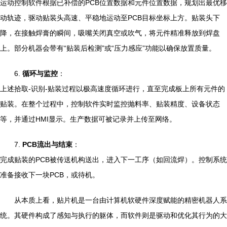
运动控制软件根据已补偿的PCB位置数据和元件位置数据，规划出最优移
动轨迹，驱动贴装头高速、平稳地运动至PCB目标坐标上方。贴装头下
降，在接触焊膏的瞬间，吸嘴关闭真空或吹气，将元件精准释放到焊盘
上。部分机器会带有“贴装后检测”或“压力感应”功能以确保放置质量。
6.
循环与监控
：
上述拾取-识别-贴装过程以极高速度循环进行，直至完成板上所有元件的
贴装。在整个过程中，控制软件实时监控抛料率、贴装精度、设备状态
等，并通过HMI显示。生产数据可被记录并上传至网络。
7.
PCB流出与结束
：
完成贴装的PCB被传送机构送出，进入下一工序（如回流焊）。控制系统
准备接收下一块PCB，或待机。
从本质上看，贴片机是一台由计算机软硬件深度赋能的精密机器人系
统。其硬件构成了感知与执行的躯体，而软件则是驱动和优化其行为的大