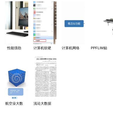
到应用普及
微软商店下
浪潮信息
的名片图片
电脑技术如
架华为笔记
——行业回
数据处理技
何重塑现代
本，终止
暖与市占率
术探析
生活方式
Windows授
共振，高成
权暗藏行业
长红利释放
洗牌
规模效应
性能强劲
计算机软硬
计算机网络
PPFLIM贴
拓展接口丰
件系统信息
中的数据处
标机 用数
富！紫光计
详解 一招
理技术 架
据处理技术
算机Unis系
教你掌握系
构、挑战与
让生活更贴
列台式机满
统全貌
未来趋势
心
足不同办公
需求与数据
处理技术的
航空业大数
浅论大数据
融合
据治理 企
处理技术对