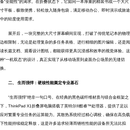
备“全能性”的渴求。在折叠状态下，它如同一本厚重的精装书或一个大尺
寸平板，极致便携，轻松放入随身包袋，满足移动办公、即时演示或旅途
中的轻度使用需求。
展开后，一块完整的大尺寸屏幕瞬间呈现，打破了传统笔记本的物理
边框限制，无论是处理复杂的多任务表格、进行精细的图片编辑，还是阅
读长篇文档、观看设计图纸，都能获得更具沉浸感和效率的视觉体验。这
种“一机双态”的设计，真正实现了从移动场景到桌面办公场景的无缝切
换。
二、 生而强悍：硬核性能奠定专业基石
“生而强悍”绝非一句口号。在经典的黑色碳纤维材质与镁合金框架之
下，ThinkPad X1折叠屏电脑搭载了英特尔®酷睿™处理器，提供了足以
应对繁重专业任务的运算能力。其散热系统经过精心调校，确保在高负载
下性能持续稳定释放，这是许多追求轻薄而牺牲性能的设备所无法比拟