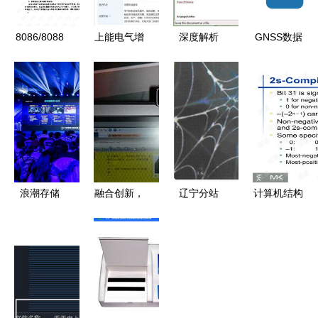
8086/8088
上能电气增
深度解析
GNSS数据
微型计算机
资至5.6
Belarc
处理精要
系统 体系
亿，数据处
Advisor 一
LGO软件中
结构、软硬
理技术成发
站式软硬件
的坐标转换
件设计与数
展关键动力
检测与数据
技术与应用
据处理技术
处理技术指
南
浪潮存储
融合创新，
辽宁分站
计算机结构
探索新数据
共铸辉煌
cbinews 电
与组成软硬
时代，以数
微软硬件
脑商情在线
件接口第五
据处理技术
2008年新
庆微软硬件
版英文版
成就智慧新
品发布会暨
25周年 买
PPT资源详
未来
25周年庆典
红光鲨送鼠
解