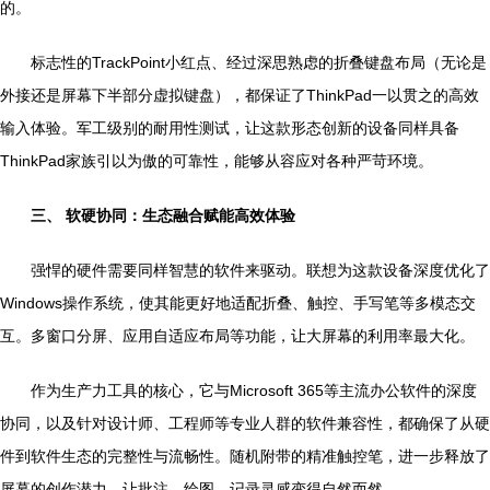
的。
标志性的TrackPoint小红点、经过深思熟虑的折叠键盘布局（无论是
外接还是屏幕下半部分虚拟键盘），都保证了ThinkPad一以贯之的高效
输入体验。军工级别的耐用性测试，让这款形态创新的设备同样具备
ThinkPad家族引以为傲的可靠性，能够从容应对各种严苛环境。
三、 软硬协同：生态融合赋能高效体验
强悍的硬件需要同样智慧的软件来驱动。联想为这款设备深度优化了
Windows操作系统，使其能更好地适配折叠、触控、手写笔等多模态交
互。多窗口分屏、应用自适应布局等功能，让大屏幕的利用率最大化。
作为生产力工具的核心，它与Microsoft 365等主流办公软件的深度
协同，以及针对设计师、工程师等专业人群的软件兼容性，都确保了从硬
件到软件生态的完整性与流畅性。随机附带的精准触控笔，进一步释放了
屏幕的创作潜力，让批注、绘图、记录灵感变得自然而然。