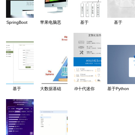
SpringBoot
苹果电脑恶
基于
基于
办公用品在
意软件激增
SpringBoot
Vue3、
线销售系统
光环下的安
的农业商品
FastAPI与
设计与实现
全隐忧
商城系统设
Neo4j的主
计与实现
题知识图谱
（含计算机
网页应用设
软硬件架构
计与实现
分析）
——以计算
基于
大数据基础
i9十代迷你
基于Python
机软硬件领
SpringBoot
技术 计
电脑主机
的旅游导览
域为例
与Vue的卷
算、存储与
游戏办公两
系统 融合
烟厂库存管
分析技术的
相宜的便携
爬虫、可视
理系统设计
演进与成熟
微型电脑
化与数据处
与实现
理技术的设