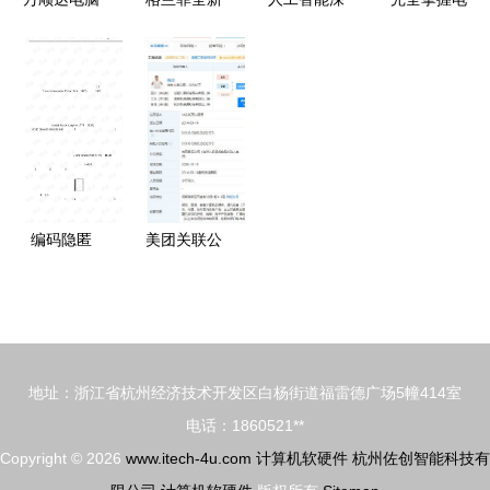
优质产品与
国产显卡
度融合 计
脑软硬件维
卓越店铺装
Arise
算机仿真行
修超级手册
修的魅力
GT10C0发
业产业链全
第2版 附光
布 28nm制
景与数据驱
盘 数据处
程，性能逼
动版图再造
理技术
近GTX
1050
编码隐匿
美团关联公
探秘计算机
司撤资小博
软硬件背后
无线，商用
的数据处理
无线技术方
技术
案提供商股
地址：浙江省杭州经济技术开发区白杨街道福雷德广场5幢414室
东结构生变
电话：1860521**
Copyright © 2026
www.itech-4u.com
计算机软硬件
杭州佐创智能科技有