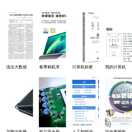
浅论大数据
春季购机享
计算机软硬
我的计算机
处理技术对
优惠 京东
件购销指南
学习之旅
医院信息化
踏青出游季
从价值评估
数据处理技
建设的应用
爆品电脑推
到风险把控
术的核心收
荐，数据处
获与总结
理技术必备
良品
万顺达电脑
格兰菲全新
人工智能深
完全掌握电